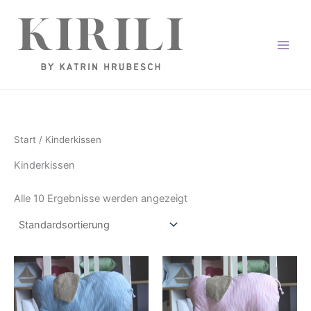
Zum
https://www.instagram.com/kirili.muenchen/
Inhalt
springen
Start
/ Kinderkissen
Kinderkissen
Alle 10 Ergebnisse werden angezeigt