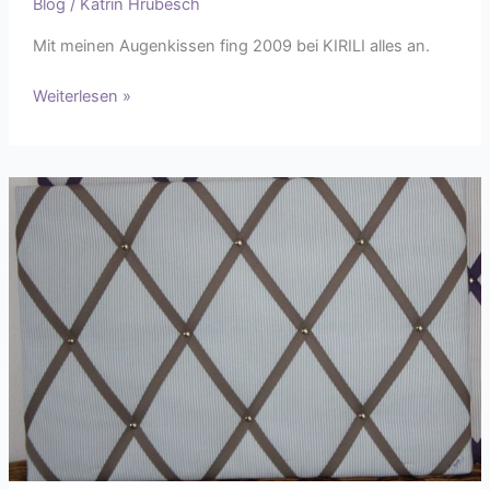
Blog
/
Katrin Hrubesch
Mit meinen Augenkissen fing 2009 bei KIRILI alles an.
Weiterlesen »
Wandboard
für
deine
Lieblingserinnerungen