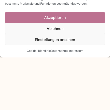
bestimmte Merkmale und Funktionen beeinträchtigt werden.
Akzeptieren
Ablehnen
Einstellungen ansehen
Cookie-Richtlinie
Datenschutz
Impressum
Das sagen meine Kundinnen
„Meine Freundinnen wissen schon, dass sie
von mir immer ein Kirili-Kissen zur Geburt
bekommen. Die Kinder lieben das über ganz
viele Jahre.“