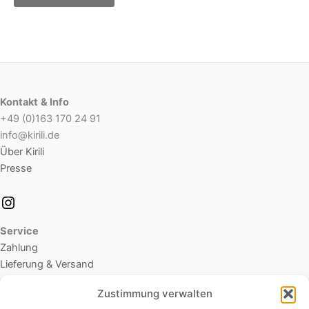
Produkt
gewählt
werden
Kontakt
& Info
+49 (0)163 170 24 91
info@kirili.de
Über Kirili
Presse
Service
Zahlung
Lieferung & Versand
Zustimmung verwalten
Rechtliches