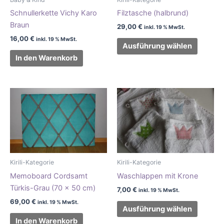
Die
Schnullerkette Vichy Karo
Filztasche (halbrund)
Option
Braun
können
29,00
€
inkl. 19 % MwSt.
auf
16,00
€
inkl. 19 % MwSt.
Ausführung wählen
der
In den Warenkorb
Produkt
gewählt
werden
Dieses
Produkt
weist
mehrer
Variant
auf.
Kirili-Kategorie
Kirili-Kategorie
Die
Memoboard Cordsamt
Waschlappen mit Krone
Option
Türkis-Grau (70 x 50 cm)
können
7,00
€
inkl. 19 % MwSt.
auf
69,00
€
inkl. 19 % MwSt.
Ausführung wählen
der
In den Warenkorb