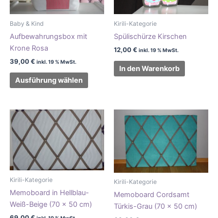
Varianten
auf.
Baby & Kind
Kirili-Kategorie
Die
Aufbewahrungsbox mit
Spülischürze Kirschen
Optionen
Krone Rosa
können
12,00
€
inkl. 19 % MwSt.
auf
39,00
€
inkl. 19 % MwSt.
In den Warenkorb
der
Ausführung wählen
Produktseite
gewählt
werden
Kirili-Kategorie
Kirili-Kategorie
Memoboard in Hellblau-
Memoboard Cordsamt
Weiß-Beige (70 x 50 cm)
Türkis-Grau (70 x 50 cm)
69,00
€