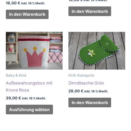
inkl. 19 % MwSt.
16,00
€
inkl. 19 % MwSt.
In den Warenkorb
In den Warenkorb
Dieses
Produkt
weist
mehrere
Varianten
auf.
Baby & Kind
Kirili-Kategorie
Die
Aufbewahrungsbox mit
Dirndltasche Grün
Optionen
Krone Rosa
können
29,00
€
inkl. 19 % MwSt.
auf
39,00
€
inkl. 19 % MwSt.
In den Warenkorb
der
Ausführung wählen
Produktseite
gewählt
werden